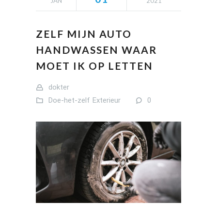
JAN
2021
ZELF MIJN AUTO
HANDWASSEN WAAR
MOET IK OP LETTEN
dokter
Doe-het-zelf
Exterieur
0